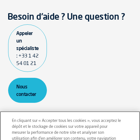
Besoin d'aide ? Une question ?
Appeler
un
spécialiste
:
+33 1 42
54 01 21
Nous
contacter
En cliquant sur « Accepter tous les cookies », vous acceptez le
dépôt et le stockage de cookies sur votre appareil pour
mesurer la performance de notre site et analyser son
Mentions légales
Conditions générales
utilisation afin d’en améliorer son contenu, votre navigation