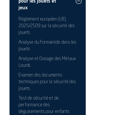
pour les jouets et
jeux
Règlement européen (UE)
2025/2509 sur la sécurité des
jouets
Analyse du Formamide dans les
Jouets
Analyse et Dosage des Métaux
Lourds
Examen des documents
techniques pour la sécurité des
jouets
Test de sécurité et de
performance des
déguisements pour enfants