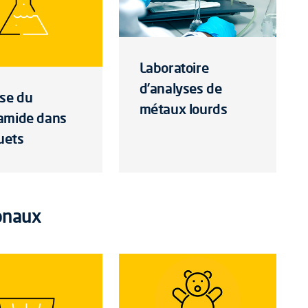
Laboratoire
d’analyses de
se du
métaux lourds
amide dans
ouets
onaux