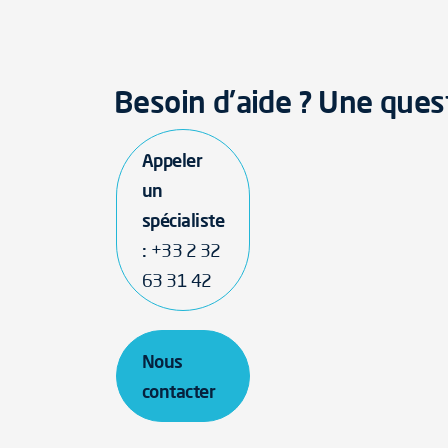
Besoin d'aide ? Une ques
Appeler
un
spécialiste
:
+33 2 32
63 31 42
Nous
contacter