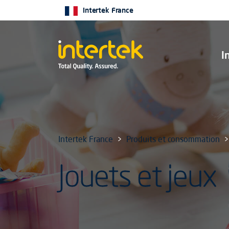
Intertek France
I
Intertek France
Produits et consommation
Jouets et jeux