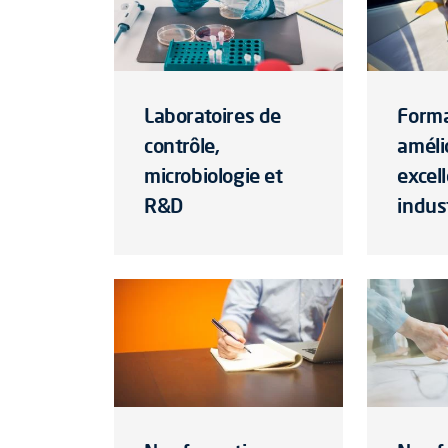
Laboratoires de
Forma
contrôle,
améli
microbiologie et
excel
R&D
indust