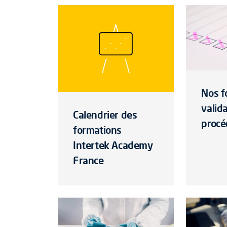
Nos f
valid
Calendrier des
procé
formations
Intertek Academy
France