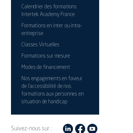
Calendrier des formations
Intertek Academy France
Formations en inter ou intra-
entreprise
Classes Virtuelles
Formations sur mesure
Modes de financement
Nos engagements en faveur
de l’accessibilité de nos
formations aux personnes en
situation de handicap
Suivez-nous sur :