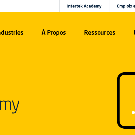
Intertek Academy
Emplois e
ndustries
À Propos
Ressources
emy