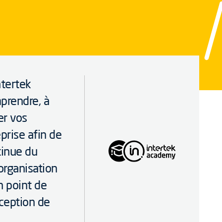
ntertek
prendre, à
er vos
prise afin de
tinue du
organisation
 point de
nception de