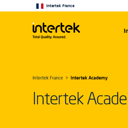
Intertek France
I
Intertek France
Intertek Academy
Intertek Acad