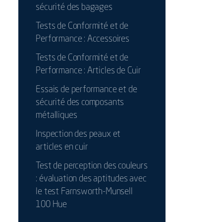
sécurité des bagages
Tests de Conformité et de
Performance : Accessoires
Tests de Conformité et de
Performance : Articles de Cuir
Essais de performance et de
sécurité des composants
métalliques
Inspection des peaux et
articles en cuir
Test de perception des couleurs
: évaluation des aptitudes avec
le test Farnsworth-Munsell
100 Hue