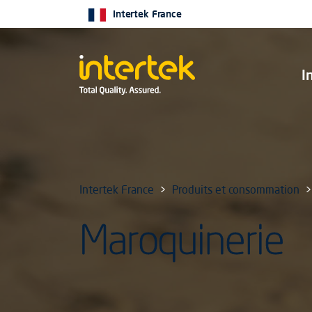
Intertek France
I
Intertek France
Produits et consommation
Maroquinerie