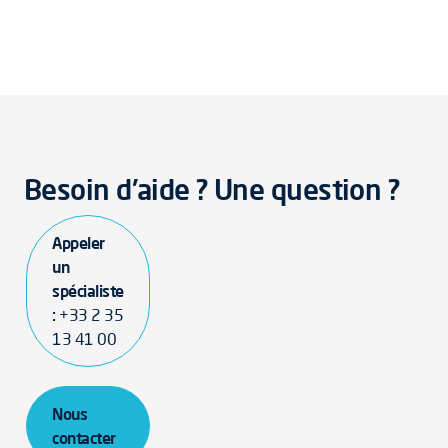
Besoin d'aide ? Une question ?
Appeler
un
spécialiste
:
+33 2 35
13 41 00
Nous
contacter