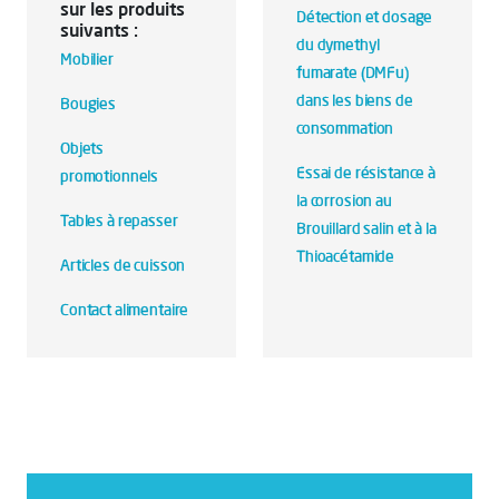
sur les produits
Détection et dosage
suivants :
du dymethyl
Mobilier
fumarate (DMFu)
dans les biens de
Bougies
consommation
Objets
Essai de résistance à
promotionnels
la corrosion au
Tables à repasser
Brouillard salin et à la
Thioacétamide
Articles de cuisson
Contact alimentaire