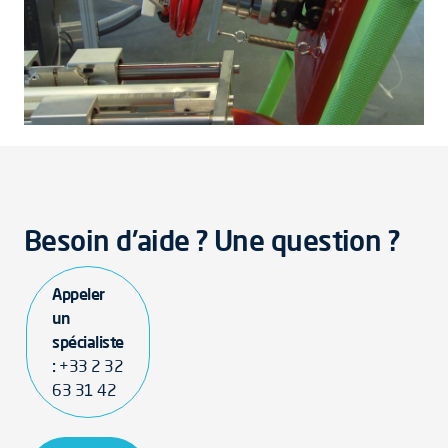
Besoin d'aide ? Une question ?
Appeler
un
spécialiste
:
+33 2 32
63 31 42