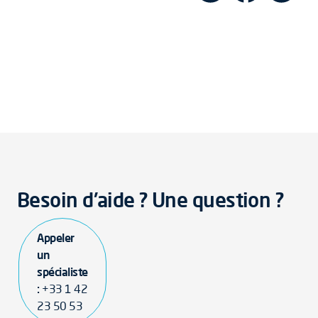
Besoin d'aide ? Une question ?
Appeler
un
spécialiste
:
+33 1 42
23 50 53