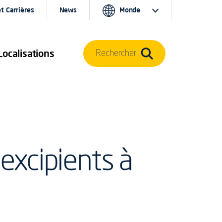
t Carrières
News
Monde
Localisations
Rechercher
 excipients à