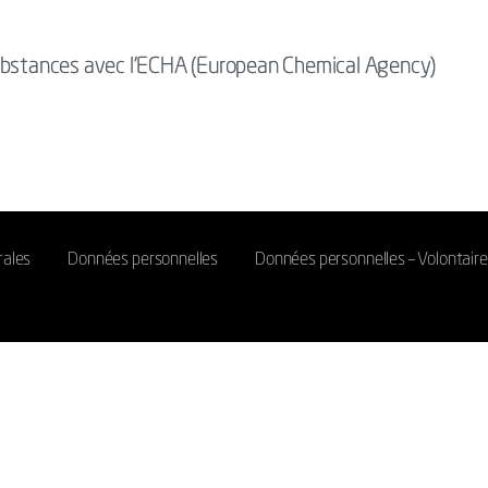
substances avec l'ECHA (European Chemical Agency)
rales
Données personnelles
Données personnelles – Volontair