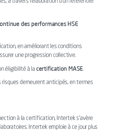
s, à travers l’élaboration d’un référentiel
 continue des performances HSE
ication, en améliorant les conditions
surer une progression collective.
certification MASE
 éligibilité à la
.
es risques demeurent anticipés, en termes
pection à la certification, Intertek s’avère
boratoires. Intertek emploie à ce jour plus