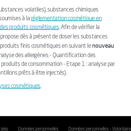
substances volatiles), substances chimiques
soumises à la
réglementation cosmétique en
 des produits cosmétiques
. Afin de vérifier la
propose dès à présent de doser les substances
nouveau
produits finis cosmétiques en suivant le
alyse des allergènes - Quantification des
 produits de consommation - Etape 1 : analyse par
llons prêts à être injectés).
yses cosmétiques
.
rales
Données personnelles
Données personnelles – Volontair