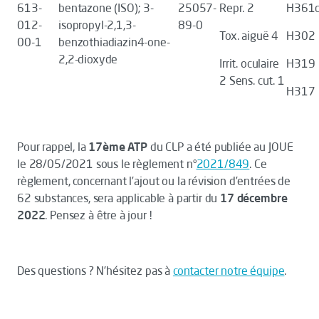
613-
bentazone (ISO); 3-
25057-
Repr. 2
H361
012-
isopropyl-2,1,3-
89-0
Tox. aiguë 4
H302
00-1
benzothiadiazin4-one-
2,2-dioxyde
Irrit. oculaire
H319
2 Sens. cut. 1
H317
Pour rappel, la
17ème ATP
du CLP a été publiée au JOUE
le 28/05/2021 sous le règlement n°
2021/849
. Ce
règlement, concernant l’ajout ou la révision d’entrées de
62 substances, sera applicable à partir du
17 décembre
2022
. Pensez à être à jour !
Des questions ? N’hésitez pas à
contacter notre équipe
.