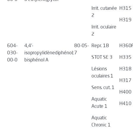
Irrit. cutanée
H315
2
H319
Irrit. oculaire
2
604-
4,4’-
80-05-
Repr. 1B
H360
030-
isopropylidènediphénol;
7
STOT SE 3
H335
00-0
bisphénol A
Lésions
H318
oculaires 1
H317
Sens. cut. 1
H400
Aquatic
H410
Acute 1
Aquatic
Chronic 1