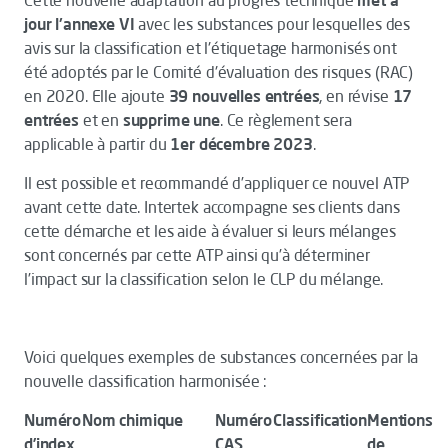
Cette nouvelle adaptation au progrès technique
met à
jour l'annexe VI
avec les substances pour lesquelles des
avis sur la classification et l'étiquetage harmonisés ont
été adoptés par le Comité d'évaluation des risques (RAC)
en 2020. Elle ajoute
39 nouvelles entrées
, en révise
17
entrées
et en
supprime une
. Ce règlement sera
applicable à partir du
1er décembre 2023
.
Il est possible et recommandé d’appliquer ce nouvel ATP
avant cette date. Intertek accompagne ses clients dans
cette démarche et les aide à évaluer si leurs mélanges
sont concernés par cette ATP ainsi qu’à déterminer
l’impact sur la classification selon le CLP du mélange.
Voici quelques exemples de substances concernées par la
nouvelle classification harmonisée :
Numéro
Nom chimique
Numéro
Classification
Mentions
d’index
CAS
de