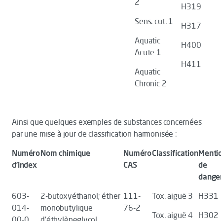
2
H319
Sens. cut. 1
H317
Aquatic
H400
Acute 1
H411
Aquatic
Chronic 2
Ainsi que quelques exemples de substances concernées
par une mise à jour de classification harmonisée :
Numéro
Nom chimique
Numéro
Classification
Menti
d’index
CAS
de
dange
603-
2-butoxyéthanol; éther
111-
Tox. aiguë 3
H331
014-
monobutylique
76-2
Tox. aiguë 4
H302
00-0
d’éthylèneglycol