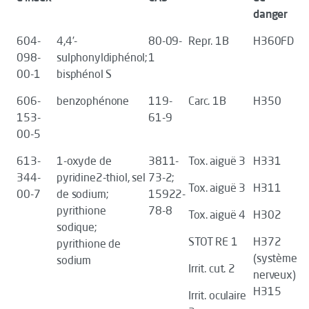
danger
604-
4,4’-
80-09-
Repr. 1B
H360FD
098-
sulphonyldiphénol;
1
00-1
bisphénol S
606-
benzophénone
119-
Carc. 1B
H350
153-
61-9
00-5
613-
1-oxyde de
3811-
Tox. aiguë 3
H331
344-
pyridine2-thiol, sel
73-2;
Tox. aiguë 3
H311
00-7
de sodium;
15922-
pyrithione
78-8
Tox. aiguë 4
H302
sodique;
STOT RE 1
H372
pyrithione de
(système
sodium
Irrit. cut. 2
nerveux)
H315
Irrit. oculaire