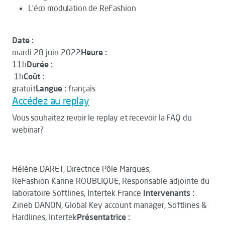
L’éco modulation de ReFashion
Date :
mardi 28 juin 2022
Heure :
11h
Durée :
1h
Coût :
gratuit
Langue :
français
Accédez au replay
Vous souhaitez revoir le replay et recevoir la FAQ du
webinar?
Hélène DARET, Directrice Pôle Marques,
ReFashion Karine ROUBLIQUE, Responsable adjointe du
laboratoire Softlines, Intertek France
Intervenants :
Zineb DANON, Global Key account manager, Softlines &
Hardlines, Intertek
Présentatrice :