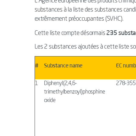
L'Agence européenne des produits chimiq
substances à la liste des substances candi
extrêmement préoccupantes (SVHC).
235 substa
Cette liste compte désormais
Les 2 substances ajoutées à cette liste so
#
Substance name
EC numb
1
Diphenyl(2,4,6-
278-355
trimethylbenzoyl)phosphine
oxide