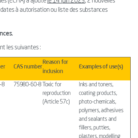
ues (ECHA) a ajouté
le 14 juin 2023
, 2 nouvelles
dates à autorisation ou liste des substances
nces.
nt les suivantes :
Reason for
er
CAS number
Examples of use(s)
inclusion
-8
75980-60-8
Toxic for
Inks and toners,
reproduction
coating products,
(Article 57c)
photo-chemicals,
polymers, adhesives
and sealants and
fillers, putties,
plasters, modelling