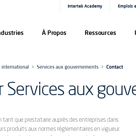
Intertek Academy
Emplois e
ndustries
À Propos
Ressources
international
Services aux gouvernements
Contact
r Services aux gou
en tant que prestataire auprès des entreprises dans
eurs produits aux normes réglementaires en vigueur.