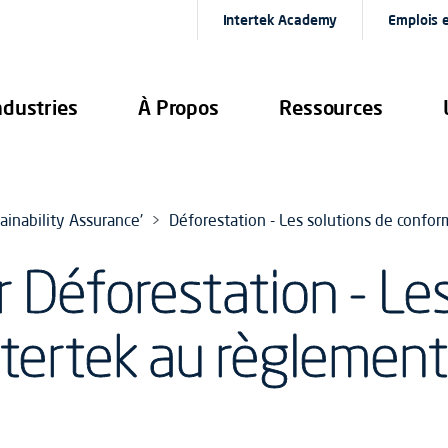
Intertek Academy
Emplois e
ndustries
À Propos
Ressources
inability Assurance'
Déforestation - Les solutions de confo
 Déforestation - Les
ntertek au règleme