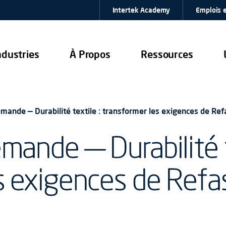
Intertek Academy
Emplois e
ndustries
À Propos
Ressources
mande — Durabilité textile : transformer les exigences de Re
mande — Durabilité t
s exigences de Refa