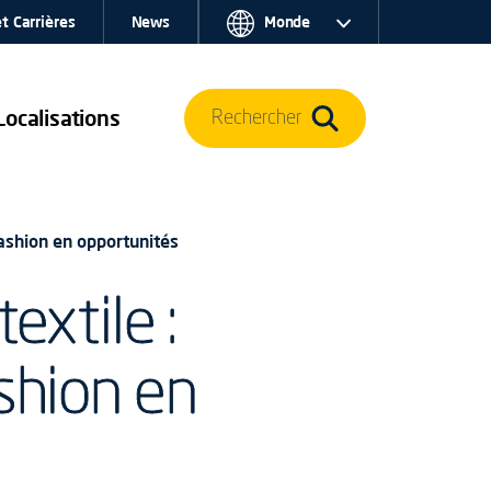
t Carrières
News
Monde
Localisations
Rechercher
fashion en opportunités
extile :
shion en