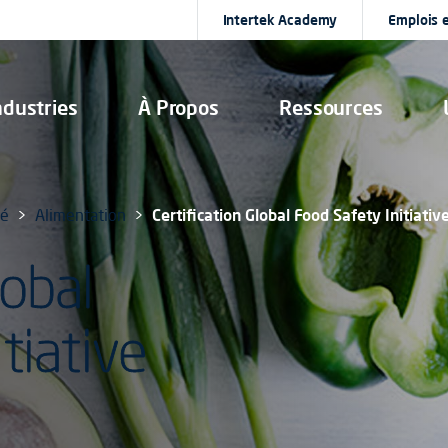
Intertek Academy
Emplois e
ndustries
À Propos
Ressources
té
Alimentation
Certification Global Food Safety Initiativ
lobal
tiative