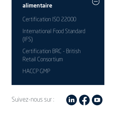
alimentaire
Certification ISO 22000
International Food Standard
(IFS)
Certification BRC - British
Retail Consortium
HACCP GMP
Suivez-nous sur :