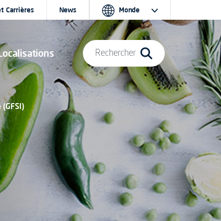
t Carrières
News
Monde
Localisations
Rechercher
e (GFSI)