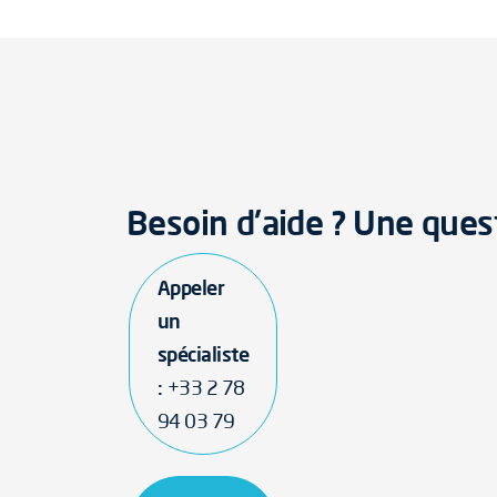
Besoin d'aide ? Une ques
Appeler
un
spécialiste
:
+33 2 78
94 03 79