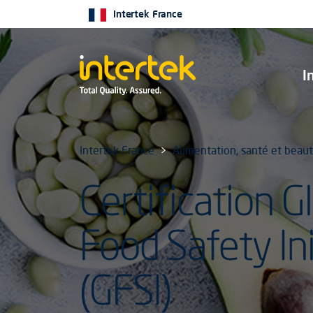
Intertek France
I
Intertek France
Alimentation, santé et beau
Certification G
Food Safety Ini
(GFSI)