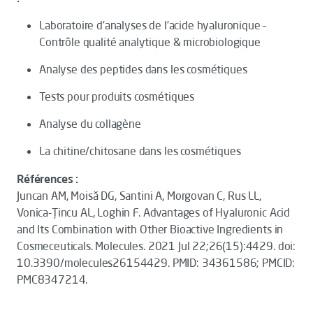
Laboratoire d’analyses de l’acide hyaluronique –
Contrôle qualité analytique & microbiologique
Analyse des peptides dans les cosmétiques
Tests pour produits cosmétiques
Analyse du collagène
La chitine/chitosane dans les cosmétiques
Références :
Juncan AM, Moisă DG, Santini A, Morgovan C, Rus LL,
Vonica-Țincu AL, Loghin F.
Advantages of Hyaluronic Acid
and Its Combination with Other Bioactive Ingredients in
Cosmeceuticals.
Molecules. 2021 Jul 22;26(15):4429. doi:
10.3390/molecules26154429. PMID: 34361586; PMCID:
PMC8347214.