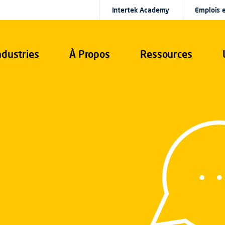
Intertek Academy
Emplois e
ndustries
À Propos
Ressources