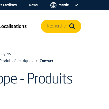
t Carrières
News
Monde
Localisations
Rechercher
énagers
Produits électriques
Contact
pe - Produits