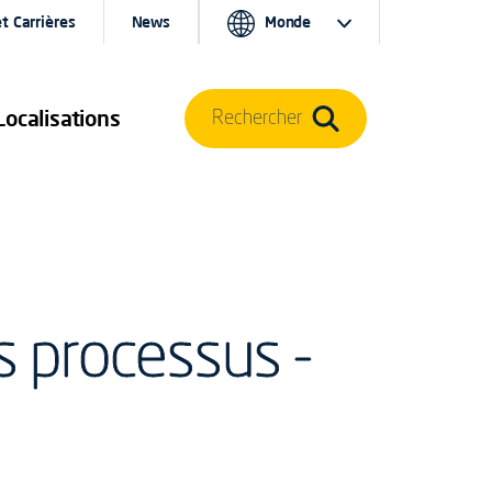
t Carrières
News
Monde
Localisations
Rechercher
s processus -