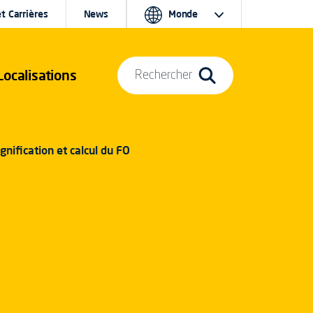
t Carrières
News
Monde
Localisations
Rechercher
gnification et calcul du FO