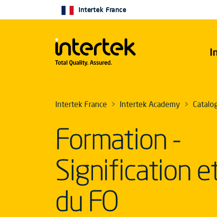
Intertek France
I
Intertek France
Intertek Academy
Catalo
Formation -
Signification et
du FO