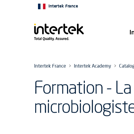
Intertek France
I
Intertek France
Intertek Academy
Catalo
Formation - La
microbiologist