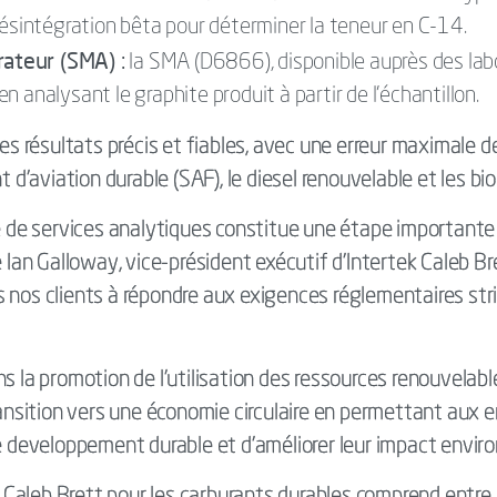
désintégration bêta pour déterminer la teneur en C-14.
ateur (SMA) :
la SMA (D6866), disponible auprès des labo
 analysant le graphite produit à partir de l'échantillon.
 résultats précis et fiables, avec une erreur maximale 
t d'aviation durable (SAF), le diesel renouvelable et les bi
re de services analytiques constitue une étape important
é Ian Galloway, vice-président exécutif d'Intertek Caleb Br
nos clients à répondre aux exigences réglementaires stricte
ns la promotion de l'utilisation des ressources renouvelab
ransition vers une économie circulaire en permettant aux 
de developpement durable et d'améliorer leur impact envir