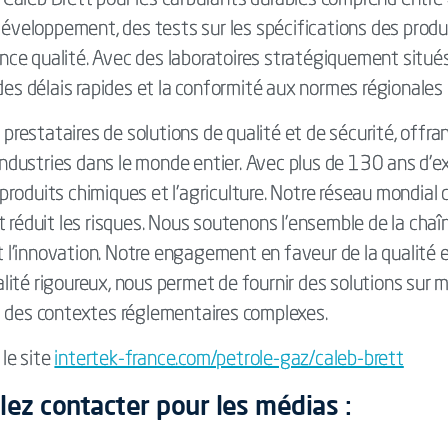
aleb Brett pour les carburants durables comprend entre a
 développement, des tests sur les spécifications des prod
urance qualité. Avec des laboratoires stratégiquement si
des délais rapides et la conformité aux normes régionales 
x prestataires de solutions de qualité et de sécurité, offr
s industries dans le monde entier. Avec plus de 130 ans d
s produits chimiques et l'agriculture. Notre réseau mondial 
 réduit les risques. Nous soutenons l'ensemble de la chaîn
et l'innovation. Notre engagement en faveur de la qualité e
ité rigoureux, nous permet de fournir des solutions sur me
t des contextes réglementaires complexes.
 le site
intertek-france.com/petrole-gaz/caleb-brett
llez contacter pour les médias :