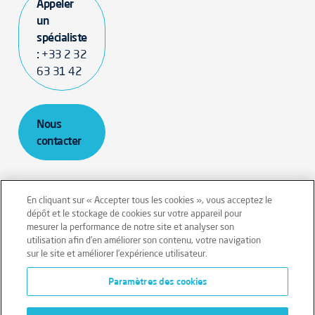
Appeler
un
spécialiste
:
+33 2 32
63 31 42
Nous
contacter
En cliquant sur « Accepter tous les cookies », vous acceptez le
dépôt et le stockage de cookies sur votre appareil pour
mesurer la performance de notre site et analyser son
Mentions légales
Conditions générales
utilisation afin d’en améliorer son contenu, votre navigation
sur le site et améliorer l’expérience utilisateur.
Données personnelles
Paramètres des cookies
Données personnelles – Volontaires
Cookies