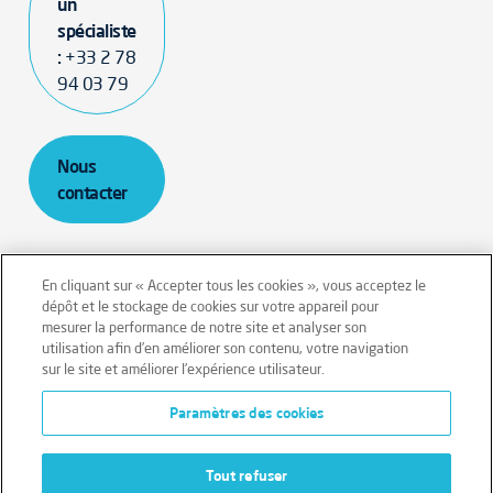
un
spécialiste
:
+33 2 78
94 03 79
Nous
contacter
En cliquant sur « Accepter tous les cookies », vous acceptez le
dépôt et le stockage de cookies sur votre appareil pour
mesurer la performance de notre site et analyser son
Mentions légales
Conditions générales
utilisation afin d’en améliorer son contenu, votre navigation
sur le site et améliorer l’expérience utilisateur.
Données personnelles
Paramètres des cookies
Données personnelles – Volontaires
Cookies
Tout refuser