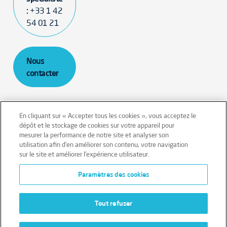
:
+33 1 42
54 01 21
Nous
contacter
En cliquant sur « Accepter tous les cookies », vous acceptez le
dépôt et le stockage de cookies sur votre appareil pour
mesurer la performance de notre site et analyser son
Mentions légales
Conditions générales
utilisation afin d’en améliorer son contenu, votre navigation
sur le site et améliorer l’expérience utilisateur.
Données personnelles
Paramètres des cookies
Données personnelles – Volontaires
Cookies
Tout refuser