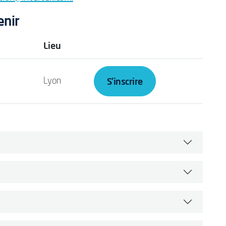
enir
Lieu
S'inscrire
Lyon