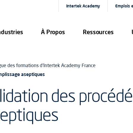
Intertek Academy
Emplois e
ndustries
À Propos
Ressources
gue des formations d'Intertek Academy France
emplissage aseptiques
lidation des procédé
septiques