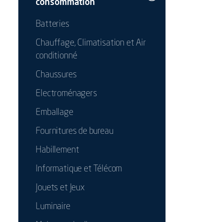
consommation
Batteries
Chauffage, Climatisation et Air
conditionné
Chaussures
Electroménagers
Emballage
Fournitures de bureau
Habillement
Informatique et Télécom
Jouets et Jeux
Luminaire