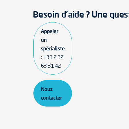
Besoin d'aide ? Une ques
Appeler
un
spécialiste
:
+33 2 32
63 31 42
Nous
contacter