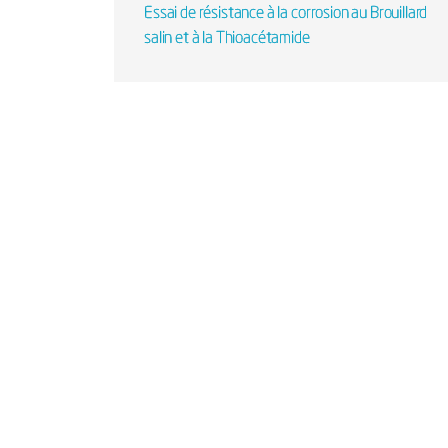
Essai de résistance à la corrosion au Brouillard
salin et à la Thioacétamide