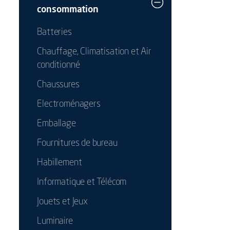
consommation
Batteries
Chauffage, Climatisation et Air
conditionné
Chaussures
Electroménagers
Emballage
Fournitures de bureau
Habillement
Informatique et Télécom
Jouets et Jeux
Luminaire