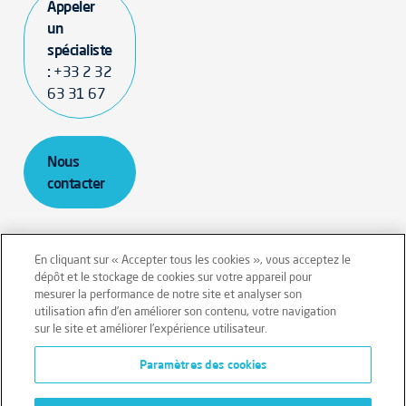
Appeler
un
spécialiste
:
+33 2 32
63 31 67
Nous
contacter
En cliquant sur « Accepter tous les cookies », vous acceptez le
dépôt et le stockage de cookies sur votre appareil pour
mesurer la performance de notre site et analyser son
Mentions légales
Conditions générales
utilisation afin d’en améliorer son contenu, votre navigation
sur le site et améliorer l’expérience utilisateur.
Données personnelles
Paramètres des cookies
Données personnelles – Volontaires
Cookies