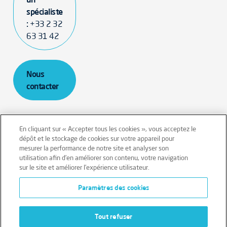
spécialiste
:
+33 2 32
63 31 42
Nous
contacter
En cliquant sur « Accepter tous les cookies », vous acceptez le
dépôt et le stockage de cookies sur votre appareil pour
mesurer la performance de notre site et analyser son
Mentions légales
Conditions générales
utilisation afin d’en améliorer son contenu, votre navigation
sur le site et améliorer l’expérience utilisateur.
Données personnelles
Paramètres des cookies
Données personnelles – Volontaires
Cookies
Tout refuser