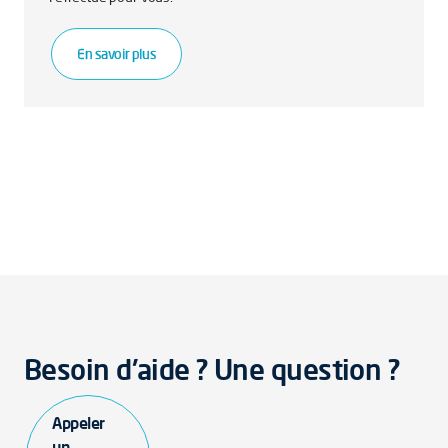
En savoir plus
Besoin d'aide ? Une question ?
Appeler
un