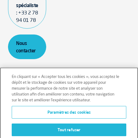
spécialiste
:
+33 2 78
94 01 78
Nous
contacter
En cliquant sur « Accepter tous les cookies », vous acceptez le
dépôt et le stockage de cookies sur votre appareil pour
mesurer la performance de notre site et analyser son
Mentions légales
Conditions générales
utilisation afin d’en améliorer son contenu, votre navigation
sur le site et améliorer l’expérience utilisateur.
Données personnelles
Paramètres des cookies
Données personnelles – Volontaires
Cookies
Tout refuser