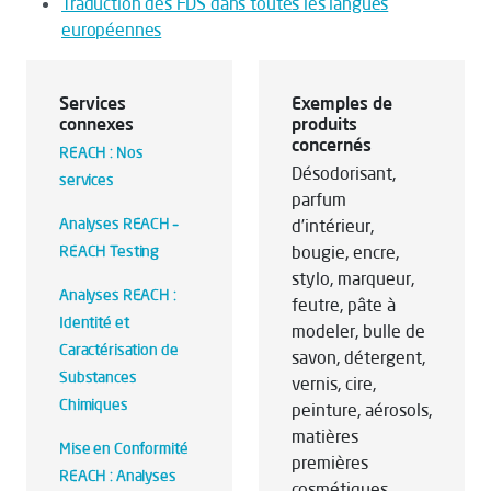
Traduction des FDS dans toutes les langues
européennes
Services
Exemples de
connexes
produits
concernés
REACH : Nos
Désodorisant,
services
parfum
Analyses REACH –
d’intérieur,
REACH Testing
bougie, encre,
stylo, marqueur,
Analyses REACH :
feutre, pâte à
Identité et
modeler, bulle de
Caractérisation de
savon, détergent,
Substances
vernis, cire,
Chimiques
peinture, aérosols,
matières
Mise en Conformité
premières
REACH : Analyses
cosmétiques…