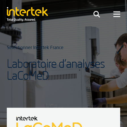
Sélectionner Intertek France
Laboratoire d’analyses
LaCoMeD