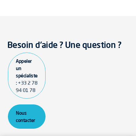
Besoin d'aide ? Une question ?
Appeler
un
spécialiste
:
+33 2 78
94 01 78
Nous
contacter