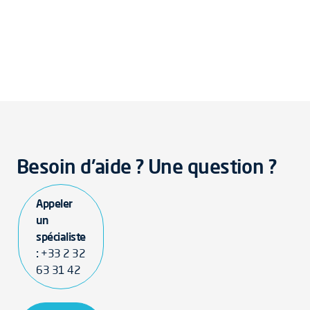
Besoin d'aide ? Une question ?
Appeler
un
spécialiste
:
+33 2 32
63 31 42