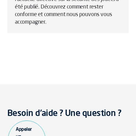
été publié. Découvrez comment rester
conforme et comment nous pouvons vous
accompagner.
Besoin d'aide ? Une question ?
Appeler