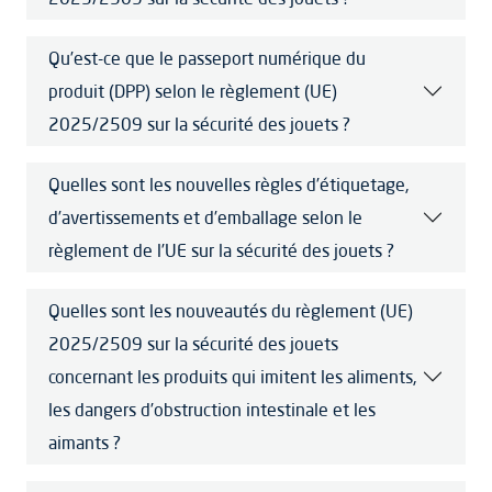
Qu’est-ce que le passeport numérique du
produit (DPP) selon le règlement (UE)
2025/2509 sur la sécurité des jouets ?
Quelles sont les nouvelles règles d’étiquetage,
d’avertissements et d’emballage selon le
règlement de l’UE sur la sécurité des jouets ?
Quelles sont les nouveautés du règlement (UE)
2025/2509 sur la sécurité des jouets
concernant les produits qui imitent les aliments,
les dangers d’obstruction intestinale et les
aimants ?