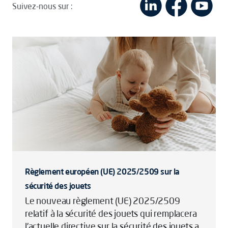
Suivez-nous sur :
Règlement européen (UE) 2025/2509 sur la
sécurité des jouets
Le nouveau règlement (UE) 2025/2509
relatif à la sécurité des jouets qui remplacera
l'actuelle directive sur la sécurité des jouets a