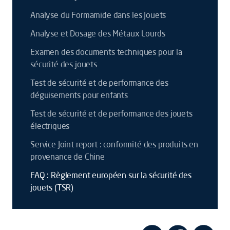
Analyse du Formamide dans les Jouets
Analyse et Dosage des Métaux Lourds
Examen des documents techniques pour la
sécurité des jouets
Test de sécurité et de performance des
déguisements pour enfants
Test de sécurité et de performance des jouets
électriques
Service Joint report : conformité des produits en
provenance de Chine
FAQ : Règlement européen sur la sécurité des
jouets (TSR)