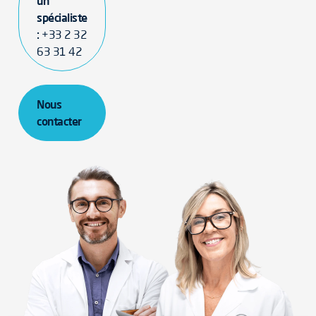
un
spécialiste
:
+33 2 32
63 31 42
Nous
contacter