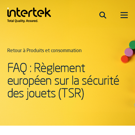
Retour à Produits et consommation
FAQ : Règlement
européen sur la sécurité
des jouets (TSR)