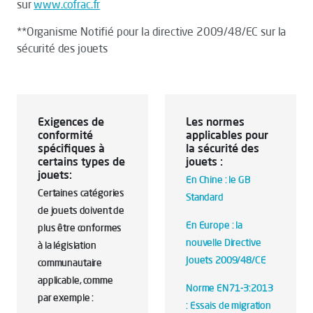
sur
www.cofrac.fr​
**Organisme Notifié pour la directive 2009/48/EC sur la
sécurité des jouets
Exigences de
Les normes
conformité
applicables pour
spécifiques à
la sécurité des
certains types de
jouets :
jouets:
En Chine : le GB
Certaines catégories
Standard
de jouets doivent de
En Europe : la
plus être conformes
nouvelle Directive
à la législation
Jouets 2009/48/CE
communautaire
applicable, comme
Norme EN71-3:2013
par exemple :
: Essais de migration