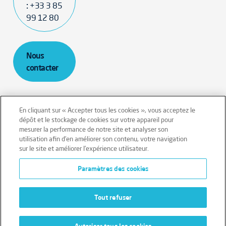
:
+33 3 85
99 12 80
Nous
contacter
En cliquant sur « Accepter tous les cookies », vous acceptez le
dépôt et le stockage de cookies sur votre appareil pour
mesurer la performance de notre site et analyser son
Mentions légales
Conditions générales
utilisation afin d’en améliorer son contenu, votre navigation
sur le site et améliorer l’expérience utilisateur.
Données personnelles
Paramètres des cookies
Données personnelles – Volontaires
Cookies
Tout refuser