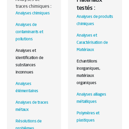
traces chimiques :
testés :
Analyses chimiques
Analyses de produits
chimiques
Analyses de
contaminants et
Analyses et
pollutions
Caractérisation de
Matériaux
Analyses et
identification de
Echantillons
substances
inorganiques,
inconnues
matériaux
organiques
Analyses
élémentaires
Analyses alliages
métalliques
Analyses de traces
métaux
Polymères et
plastiques
Résolutions de
problèmes,