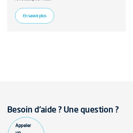
En savoir plus
Besoin d'aide ? Une question ?
Appeler
un