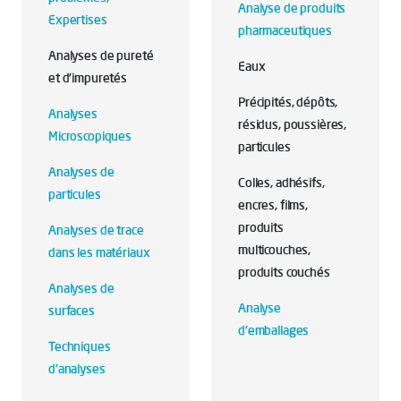
Analyse de produits
Expertises
pharmaceutiques
Analyses de pureté
Eaux
et d'impuretés
Précipités, dépôts,
Analyses
résidus, poussières,
Microscopiques
particules
Analyses de
Colles, adhésifs,
particules
encres, films,
produits
Analyses de trace
multicouches,
dans les matériaux
produits couchés
Analyses de
Analyse
surfaces
d'emballages
Techniques
d'analyses