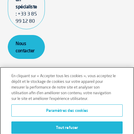
spécialiste
:
+33 3 85
99 12 80
Nous
contacter
En cliquant sur « Accepter tous les cookies », vous acceptez le
dépôt et le stockage de cookies sur votre appareil pour
mesurer la performance de notre site et analyser son
Mentions légales
Conditions générales
utilisation afin d’en améliorer son contenu, votre navigation
sur le site et améliorer l’expérience utilisateur.
Données personnelles
Paramètres des cookies
Données personnelles – Volontaires
Cookies
Tout refuser