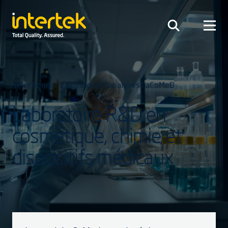
Sélectionner Laboratoire d’analyses LaCoMeD
Laboratoire R&D en
cosmétique, chimie et
dispositifs médicaux