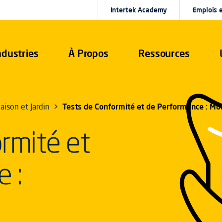
Intertek Academy
Emplois e
ndustries
À Propos
Ressources
aison et Jardin
Tests de Conformité et de Performance : Mob
rmité et
 :