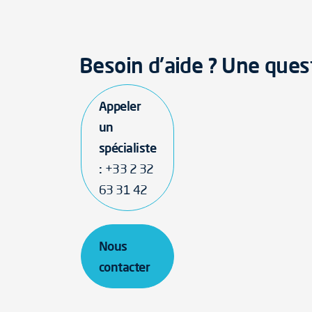
Besoin d'aide ? Une ques
Appeler
un
spécialiste
:
+33 2 32
63 31 42
Nous
contacter