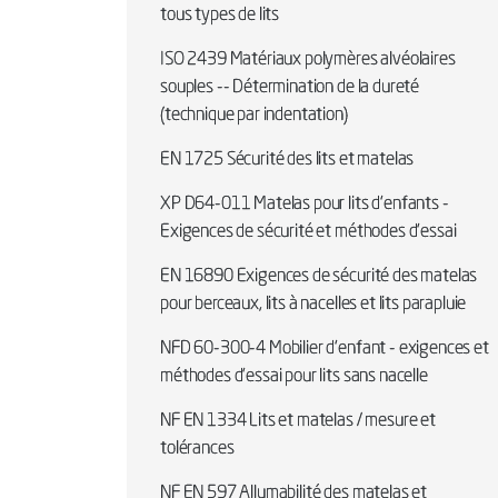
tous types de lits
ISO 2439 Matériaux polymères alvéolaires
souples -- Détermination de la dureté
(technique par indentation)
EN 1725 Sécurité des lits et matelas
XP D64-011 Matelas pour lits d'enfants -
Exigences de sécurité et méthodes d'essai
EN 16890 Exigences de sécurité des matelas
pour berceaux, lits à nacelles et lits parapluie
NFD 60-300-4 Mobilier d'enfant - exigences et
méthodes d'essai pour lits sans nacelle
NF EN 1334 Lits et matelas / mesure et
tolérances
NF EN 597 Allumabilité des matelas et