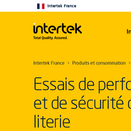
Intertek France
I
Intertek France
Produits et consommation
Essais de per
et de sécurité 
literie