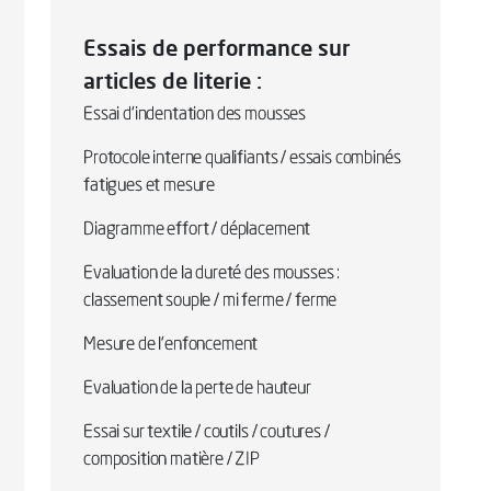
Essais de performance sur
articles de literie :
Essai d’indentation des mousses
Protocole interne qualifiants / essais combinés
fatigues et mesure
Diagramme effort / déplacement
Evaluation de la dureté des mousses :
classement souple / mi ferme / ferme
Mesure de l’enfoncement
Evaluation de la perte de hauteur
Essai sur textile / coutils / coutures /
composition matière / ZIP