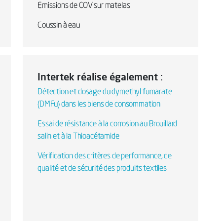
Emissions de COV sur matelas
Coussin à eau
Intertek réalise également :
Détection et dosage du dymethyl fumarate
(DMFu) dans les biens de consommation
Essai de résistance à la corrosion au Brouillard
salin et à la Thioacétamide
Vérification des critères de performance, de
qualité et de sécurité des produits textiles