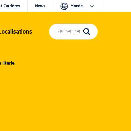
t Carrières
News
Monde
Localisations
Rechercher
 literie