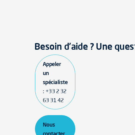
Besoin d'aide ? Une ques
Appeler
un
spécialiste
:
+33 2 32
63 31 42
Nous
contacter