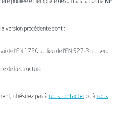
NF
 été publiée et remplace désormais la norme
 la version précédente sont :
ai de l'EN 1730 au lieu de l’EN 527-3 qui sera
ce de la structure
ent, n’hésitez pas à
nous contacter
ou à
nous