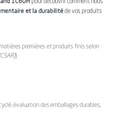
tand
1C60H
pour découvrir comment nous
ementaire et la durabilité
de vos produits
matières premières et produits finis selon
 (CSAR)
)
ecyclé, évaluation des emballages durables,