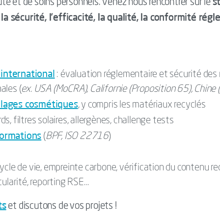
s
té et de soins personnels. Venez nous rencontrer sur le
a sécurité, l’efficacité, la qualité, la conformité régl
international
: évaluation réglementaire et sécurité des 
ales (
ex. USA (MoCRA), Californie (Proposition 65), Chine
llages cosmétiques
, y compris les matériaux recyclés
s, filtres solaires, allergènes, challenge tests
formations
(
BPF, ISO 22716
)
ycle de vie, empreinte carbone, vérification du contenu r
cularité, reporting RSE…
ts
et discutons de vos projets !