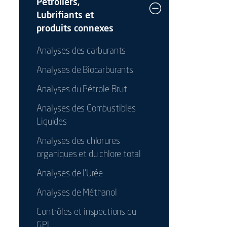
Pétroliers,
Lubrifiants et
produits connexes
Analyses des carburants
Analyses de Biocarburants
Analyses du Pétrole Brut
Analyses des Combustibles
Liquides
Analyses des chlorures
organiques et du chlore total
Analyses de l'Urée
Analyses de Méthanol
Contrôles et inspections du
GPL