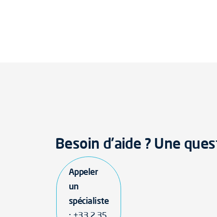
Besoin d'aide ? Une ques
Appeler
un
spécialiste
:
+33 2 35