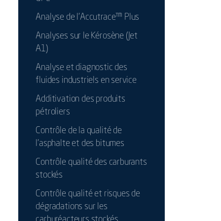
Analyse de l'Accutrace™ Plus
Analyses sur le Kérosène (Jet
A1)
Analyse et diagnostic des
fluides industriels en service
Additivation des produits
pétroliers
Contrôle de la qualité de
l'asphalte et des bitumes
Contrôle qualité des carburants
stockés
Contrôle qualité et risques de
dégradations sur les
carburéacteurs stockés