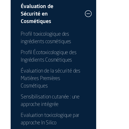
Évaluation de
Sécurité en
Cosmétiques
Profil toxicologique des
ingrédients cosmétiques
Profil Écotoxicologique des
Ingrédients Cosmétiques
Évaluation de la sécurité des
Matières Premières
Cosmétiques
Sensibilisation cutanée : une
approche intégrée
Evaluation toxicologique par
approche In Silico