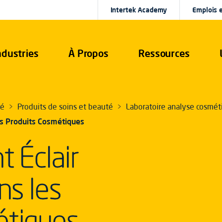
Intertek Academy
Emplois e
ndustries
À Propos
Ressources
té
Produits de soins et beauté
Laboratoire analyse cosmé
les Produits Cosmétiques
t Éclair
ns les
étiques