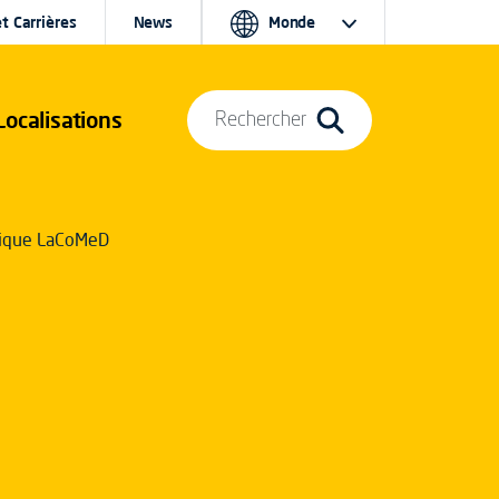
t Carrières
News
Monde
Localisations
Rechercher
tique LaCoMeD