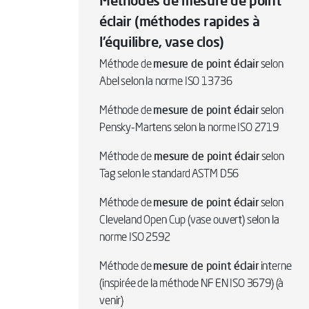
Méthodes de mesure de point
éclair (méthodes rapides à
l'équilibre, vase clos)
mesure de point éclair
Méthode de
selon
Abel selon la norme ISO 13736
mesure de point éclair
Méthode de
selon
Pensky-Martens selon la norme ISO 2719
mesure de point éclair
Méthode de
selon
Tag selon le standard ASTM D56
mesure de point éclair
Méthode de
selon
Cleveland Open Cup (vase ouvert) selon la
norme ISO 2592
mesure de point éclair
Méthode de
interne
(inspirée de la méthode NF EN ISO 3679) (à
venir)