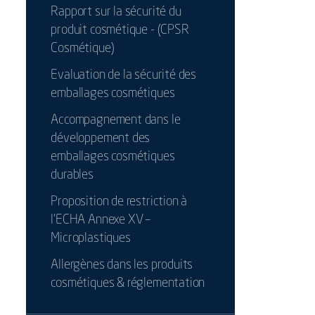
Rapport sur la sécurité du
produit cosmétique - (CPSR
Cosmétique)
Evaluation de la sécurité des
emballages cosmétiques
Accompagnement dans le
développement des
emballages cosmétiques
durables
Proposition de restriction à
l’ECHA Annexe XV –
Microplastiques
Allergènes dans les produits
cosmétiques & réglementation