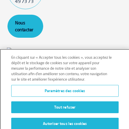
49 73 73
Nous
contacter
En cliquant sur « Accepter tous les cookies », vous acceptez le
dépôt et le stockage de cookies sur votre appareil pour
Mentions légales
Conditions générales
mesurer la performance de notre site et analyser son
utilisation afin d’en améliorer son contenu, votre navigation
sur le site et améliorer l’expérience utilisateur.
Données personnelles
Paramètres des cookies
Données personnelles – Volontaires
Cookies
Tout refuser
Autoriser tous les cookies