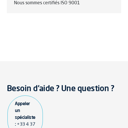
Nous sommes certifiés ISO 9001
Besoin d'aide ? Une question ?
Appeler
un
spécialiste
:
+33 4 37